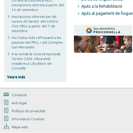
torna a la Ludoteca PELL:
inscripcions obertes a partir del
Ajuts a la Rehabilitació
14 de setembre
Ajuts al pagament de llogue
Inscripcions obertes per als
cursos de tardor del Centre
Cívic PELL a partir del 7 de
setembre
Viu l’estiu més refrescant a les
piscines del PELL i del Complex
Can Mercader
A la venda la nova temporada
Tardor 2026: Vibra amb
nosaltres a L'Auditori de
Cornellà
Veure més
Contacta
Avís legal
Política de privacitat
Informació Cookies
Mapa web