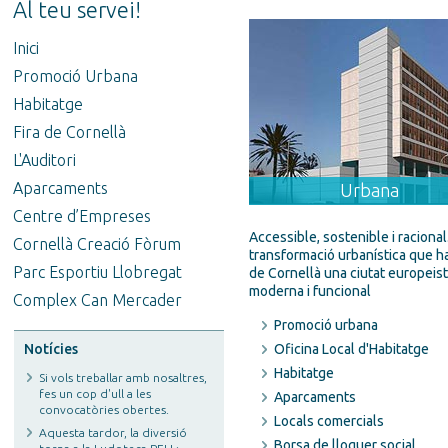
Al teu servei!
Inici
Promoció Urbana
Habitatge
Fira de Cornellà
L'Auditori
Aparcaments
Urbana
Centre d’Empreses
Accessible, sostenible i racional
Cornellà Creació Fòrum
transformació urbanística que ha
Parc Esportiu Llobregat
de Cornellà una ciutat europeist
moderna i funcional
Complex Can Mercader
Promoció urbana
Notícies
Oficina Local d'Habitatge
Habitatge
Si vols treballar amb nosaltres,
fes un cop d'ull a les
Aparcaments
convocatòries obertes.
Locals comercials
Aquesta tardor, la diversió
Borsa de lloguer social