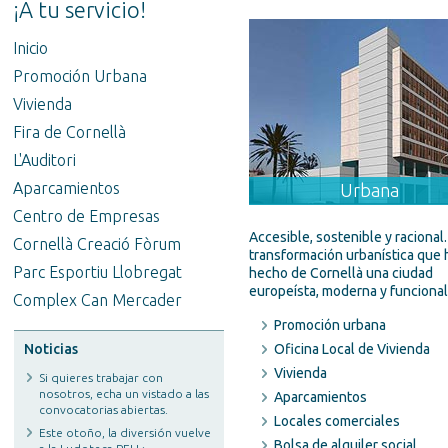
¡A tu servicio!
Inicio
Promoción Urbana
Vivienda
Fira de Cornellà
L'Auditori
Aparcamientos
Urbana
Centro de Empresas
Accesible, sostenible y racional
Cornellà Creació Fòrum
transformación urbanística que 
Parc Esportiu Llobregat
hecho de Cornellà una ciudad
europeísta, moderna y funcional
Complex Can Mercader
Promoción urbana
Noticias
Oficina Local de Vivienda
Vivienda
Si quieres trabajar con
nosotros, echa un vistado a las
Aparcamientos
convocatorias abiertas.
Locales comerciales
Este otoño, la diversión vuelve
Bolsa de alquiler social