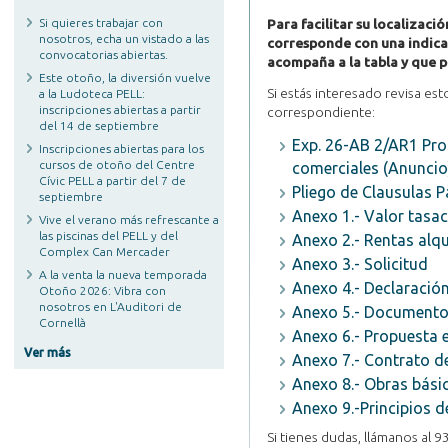
Si quieres trabajar con
Para facilitar su localizació
nosotros, echa un vistado a las
corresponde con una indicac
convocatorias abiertas.
acompaña a la tabla y que 
Este otoño, la diversión vuelve
Si estás interesado revisa esto
a la Ludoteca PELL:
inscripciones abiertas a partir
correspondiente:
del 14 de septiembre
Exp. 26-AB 2/AR1 Pro
Inscripciones abiertas para los
cursos de otoño del Centre
comerciales (Anuncio
Cívic PELL a partir del 7 de
Pliego de Clausulas Pa
septiembre
Anexo 1.- Valor tasaci
Vive el verano más refrescante a
las piscinas del PELL y del
Anexo 2.- Rentas alqui
Complex Can Mercader
Anexo 3.- Solicitud
A la venta la nueva temporada
Anexo 4.- Declaració
Otoño 2026: Vibra con
nosotros en L'Auditori de
Anexo 5.- Documentos
Cornellà
Anexo 6.- Propuesta
Ver más
Anexo 7.- Contrato de
Anexo 8.- Obras bási
Anexo 9.-Principios 
Si tienes dudas, llámanos al 