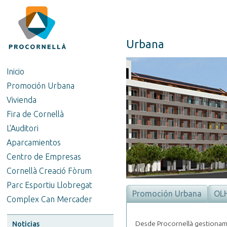
Urbana
Inicio
Promoción Urbana
Vivienda
Fira de Cornellà
L'Auditori
Aparcamientos
Centro de Empresas
Cornellà Creació Fòrum
Parc Esportiu Llobregat
Promoción Urbana
OL
Complex Can Mercader
Desde Procornellà gestionamo
Noticias