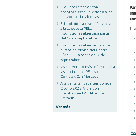
Si quieres trabajar con
Par
nosotros, echa un vistado a las
una
convocatorias abiertas.
enc
Este otoño, la diversión vuelve
a la Ludoteca PELL:
Si 
inscripciones abiertas a partir
del 14 de septiembre
Inscripciones abiertas para los
cursos de otoño del Centre
Cívic PELL a partir del 7 de
septiembre
Vive el verano más refrescante a
las piscinas del PELL y del
Complex Can Mercader
A la venta la nueva temporada
Otoño 2026: Vibra con
nosotros en L'Auditori de
Cornellà
Ver más
Si 
jmh