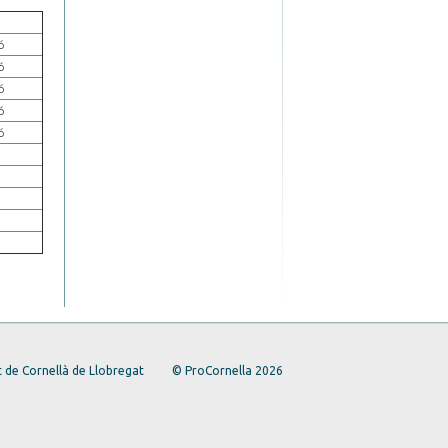
ó
ó
ó
ó
ó
 de Cornellà de Llobregat
© ProCornella 2026