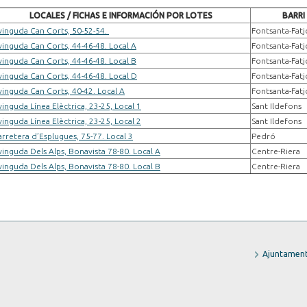
LOCALES / FICHAS E INFORMACIÓN POR LOTES
BARRI
vinguda Can Corts, 50-52-54.
Fontsanta-Fatj
vinguda Can Corts, 44-46-48. Local A
Fontsanta-Fatj
vinguda Can Corts, 44-46-48. Local B
Fontsanta-Fatj
vinguda Can Corts, 44-46-48. Local D
Fontsanta-Fatj
vinguda Can Corts, 40-42. Local A
Fontsanta-Fatj
inguda Línea Elèctrica, 23-25, Local 1
Sant Ildefons
inguda Línea Elèctrica, 23-25, Local 2
Sant Ildefons
arretera d’Esplugues, 75-77. Local 3
Pedró
vinguda Dels Alps, Bonavista 78-80. Local A
Centre-Riera
vinguda Dels Alps, Bonavista 78-80. Local B
Centre-Riera
Ajuntament