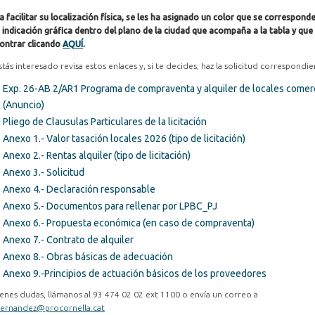
a facilitar su localización física, se les ha asignado un color que se correspond
 indicación gráfica dentro del plano de la ciudad que acompaña a la tabla y qu
ontrar clicando
AQUÍ
.
estás interesado revisa estos enlaces y, si te decides, haz la solicitud correspondi
Exp. 26-AB 2/AR1 Programa de compraventa y alquiler de locales comer
(Anuncio)
Pliego de Clausulas Particulares de la licitación
Anexo 1.- Valor tasación locales 2026 (tipo de licitación)
Anexo 2.- Rentas alquiler (tipo de licitación)
Anexo 3.- Solicitud
Anexo 4.- Declaración responsable
Anexo 5.- Documentos para rellenar por LPBC_PJ
Anexo 6.- Propuesta económica (en caso de compraventa)
Anexo 7.- Contrato de alquiler
Anexo 8.- Obras básicas de adecuación
Anexo 9.-Principios de actuación básicos de los proveedores
tienes dudas, llámanos al 93 474 02 02 ext 1100 o envía un correo a
ernandez@procornella.cat