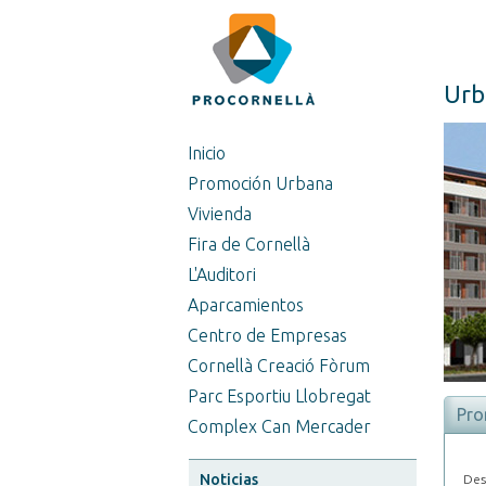
Urb
Inicio
Promoción Urbana
Vivienda
Fira de Cornellà
L'Auditori
Aparcamientos
Centro de Empresas
Cornellà Creació Fòrum
Parc Esportiu Llobregat
Pro
Complex Can Mercader
Noticias
Des