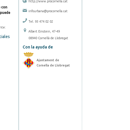
http://www.procornella.cat
e con
infourbana@procornella.cat
e puede
Tel. 93 474 02 02
ente:
Albert Einstein, 47-49
ciales
08940 Cornellà de Llobregat
Con la ayuda de
Ajuntament de
Cornella de Llobregat