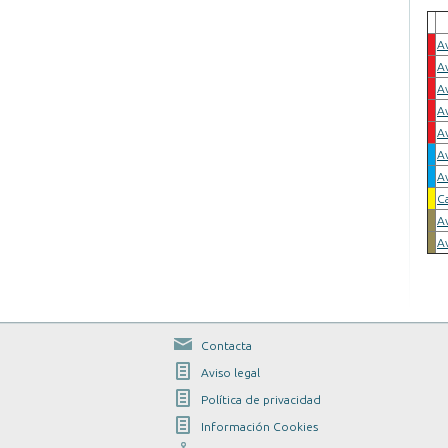
A
A
A
A
A
Av
Av
C
A
A
Contacta
Aviso legal
Política de privacidad
Información Cookies