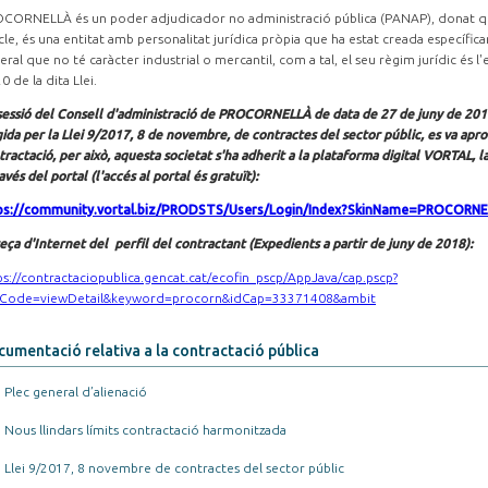
CORNELLÀ és un poder adjudicador no administració pública (PANAP), donat que 
icle, és una entitat amb personalitat jurídica pròpia que ha estat creada específica
ral que no té caràcter industrial o mercantil, com a tal, el seu règim jurídic és l'es
0 de la dita Llei.
sessió del Consell d'administració de PROCORNELLÀ de data de 27 de juny de 2018
gida per la Llei 9/2017, 8 de novembre, de contractes del sector públic, es va apr
tractació, per això, aquesta societat s'ha adherit a la plataforma digital VORTAL, 
avés del portal (l'accés al portal és gratuït):
ps://community.vortal.biz/PRODSTS/Users/Login/Index?SkinName=PROCORN
eça d'Internet del perfil del contractant (Expedients a partir de juny de 2018):
ps://contractaciopublica.gencat.cat/ecofin_pscp/AppJava/cap.pscp?
Code=viewDetail&keyword=procorn&idCap=33371408&ambit
umentació relativa a la contractació pública
Plec general d’alienació
Nous llindars límits contractació harmonitzada
Llei 9/2017, 8 novembre de contractes del sector públic