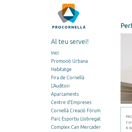
Perf
Al teu servei!
Inici
Promoció Urbana
Habitatge
Fira de Cornellà
L'Auditori
Aparcaments
Centre d’Empreses
Cornellà Creació Fòrum
PRO
Parc Esportiu Llobregat
Cor
Complex Can Mercader
8 d