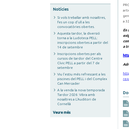
PRO
Notícies
art
gene
Si vols treballar amb nosaltres,
a 32
fes un cop d'ull a les
convocatòries obertes.
En 
Aquesta tardor, la diversió
exi
torna a la Ludoteca PELL:
con
inscripcions obertes a partir del
a tr
14 de setembre
Inscripcions obertes per als
htt
cursos de tardor del Centre
Cívic PELL a partir del 7 de
Adr
setembre
htt
Viu l’estiu més refrescant a les
piscines del PELL i del Complex
req
Can Mercader
A la venda la nova temporada
Doc
Tardor 2026: Vibra amb
nosaltres a L'Auditori de
Cornellà
Veure més