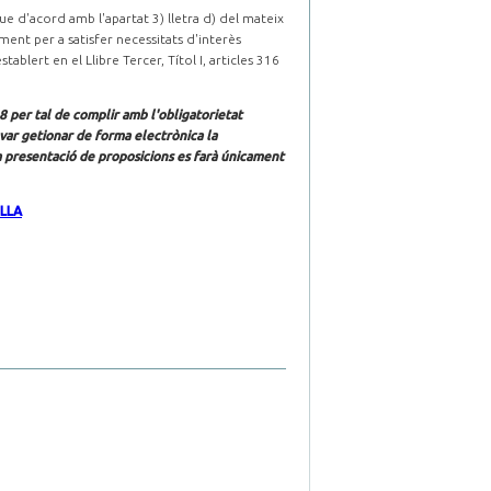
d'acord amb l'apartat 3) lletra d) del mateix
ment per a satisfer necessitats d'interès
tablert en el Llibre Tercer, Títol I, articles 316
 per tal de complir amb l'obligatorietat
ovar getionar de forma electrònica la
la presentació de proposicions es farà únicament
ELLA