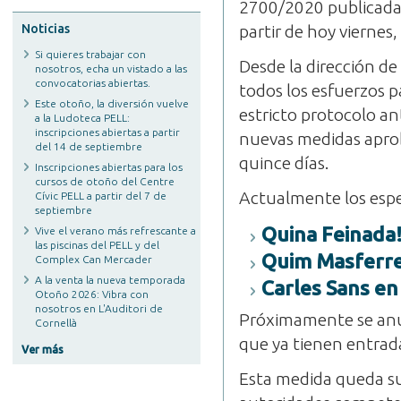
2700/2020 publicada 
Noticias
partir de hoy viernes
Si quieres trabajar con
Desde la dirección d
nosotros, echa un vistado a las
convocatorias abiertas.
todos los esfuerzos 
Este otoño, la diversión vuelve
estricto protocolo an
a la Ludoteca PELL:
inscripciones abiertas a partir
nuevas medidas aprob
del 14 de septiembre
quince días.
Inscripciones abiertas para los
cursos de otoño del Centre
Actualmente los espe
Cívic PELL a partir del 7 de
septiembre
Quina Feinada
Vive el verano más refrescante a
las piscinas del PELL y del
Quim Masferre
Complex Can Mercader
A la venta la nueva temporada
Carles Sans en 
Otoño 2026: Vibra con
nosotros en L'Auditori de
Próximamente se anun
Cornellà
que ya tienen entrad
Ver más
Esta medida queda su