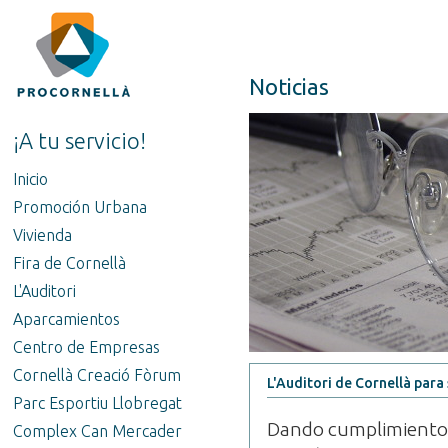
Noticias
¡A tu servicio!
Inicio
Promoción Urbana
Vivienda
Fira de Cornellà
L'Auditori
Aparcamientos
Centro de Empresas
Cornellà Creació Fòrum
L'Auditori de Cornellà para
Parc Esportiu Llobregat
Dando cumplimiento a 
Complex Can Mercader