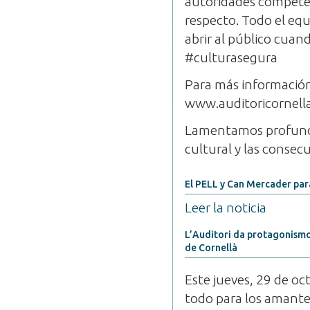
autoridades compete
respecto. Todo el equ
abrir al público cuan
#culturasegura
Para más informació
www.auditoricornell
Lamentamos profundam
cultural y las consec
El PELL y Can Mercader para
Leer la noticia
L’Auditori da protagonismo
de Cornellà
Este jueves, 29 de oct
todo para los amantes