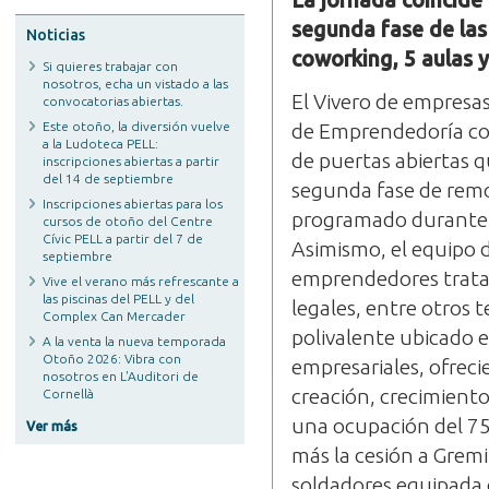
La jornada coincide c
segunda fase de las
Noticias
coworking, 5 aulas 
Si quieres trabajar con
nosotros, echa un vistado a las
El Vivero de empresa
convocatorias abiertas.
Este otoño, la diversión vuelve
de Emprendedoría con
a la Ludoteca PELL:
de puertas abiertas q
inscripciones abiertas a partir
del 14 de septiembre
segunda fase de remo
Inscripciones abiertas para los
programado durante t
cursos de otoño del Centre
Cívic PELL a partir del 7 de
Asimismo, el equipo d
septiembre
emprendedores tratan
Vive el verano más refrescante a
las piscinas del PELL y del
legales, entre otros 
Complex Can Mercader
polivalente ubicado e
A la venta la nueva temporada
Otoño 2026: Vibra con
empresariales, ofrec
nosotros en L'Auditori de
creación, crecimient
Cornellà
una ocupación del 75
Ver más
más la cesión a Grem
soldadores equipada 