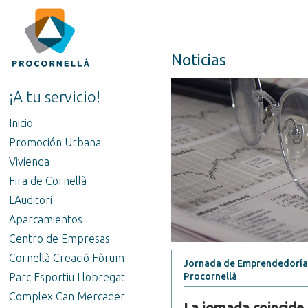
Noticias
¡A tu servicio!
Inicio
Promoción Urbana
Vivienda
Fira de Cornellà
L'Auditori
Aparcamientos
Centro de Empresas
Cornellà Creació Fòrum
Jornada de Emprendedoría “
Parc Esportiu Llobregat
Procornellà
Complex Can Mercader