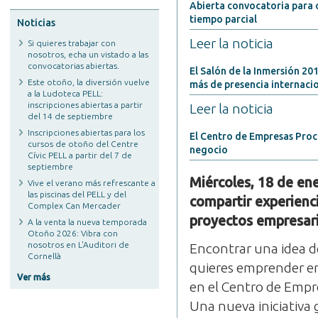
Abierta convocatoria para c
tiempo parcial
Noticias
Leer la noticia
Si quieres trabajar con
nosotros, echa un vistado a las
convocatorias abiertas.
El Salón de la Inmersión 2
Este otoño, la diversión vuelve
más de presencia internaci
a la Ludoteca PELL:
inscripciones abiertas a partir
Leer la noticia
del 14 de septiembre
Inscripciones abiertas para los
El Centro de Empresas Proc
cursos de otoño del Centre
negocio
Cívic PELL a partir del 7 de
septiembre
Miércoles, 18 de ene
Vive el verano más refrescante a
las piscinas del PELL y del
compartir experienc
Complex Can Mercader
proyectos empresari
A la venta la nueva temporada
Otoño 2026: Vibra con
nosotros en L'Auditori de
Encontrar una idea d
Cornellà
quieres emprender en s
Ver más
en el Centro de Empre
Una nueva iniciativa