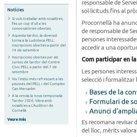
responsable de Servei
Notícies
sol·licituds fins al pr
Si vols treballar amb nosaltres,
Procornellà ha anuncia
fes un cop d'ull a les
convocatòries obertes.
de responsable de Ser
Aquesta tardor, la diversió
persones interessade
torna a la Ludoteca PELL:
inscripcions obertes a partir del
accedir a una oportun
14 de setembre
Inscripcions obertes per als
Com participar en l
cursos de tardor del Centre
Cívic PELL a partir del 7 de
Les persones interess
setembre
selecció i formalitzar
Viu l’estiu més refrescant a les
piscines del PELL i del Complex
Can Mercader
Bases de la con
A la venda la nova temporada
Formulari de sol
Tardor 2026: Vibra amb
nosaltres a L'Auditori de
Anunci d’amplia
Cornellà
Veure més
Es recomana revisar d
del lloc, mèrits valora