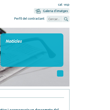
cat
·
esp
Galeria d'imatges
Perfil del contractant
Noticies