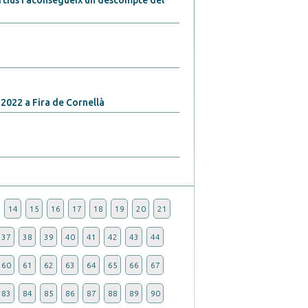
ortius i aconsegueix un descompte del
 2022 a Fira de Cornellà
14
15
16
17
18
19
20
21
37
38
39
40
41
42
43
44
60
61
62
63
64
65
66
67
83
84
85
86
87
88
89
90