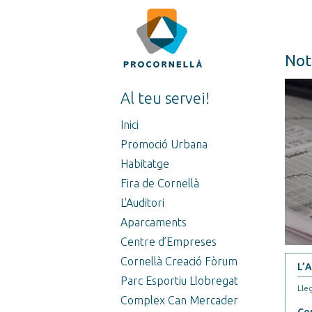
Not
Al teu servei!
Inici
Promoció Urbana
Habitatge
Fira de Cornellà
L'Auditori
Aparcaments
Centre d’Empreses
Cornellà Creació Fòrum
L’A
Parc Esportiu Llobregat
Lleg
Complex Can Mercader