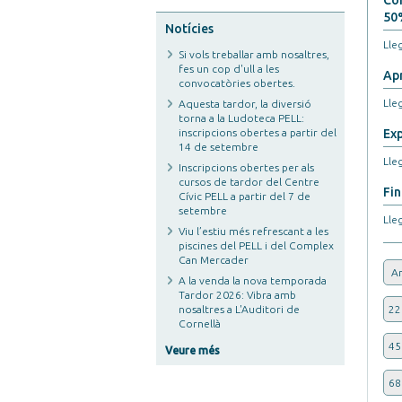
Com
50%
Notícies
Lleg
Si vols treballar amb nosaltres,
fes un cop d'ull a les
Apr
convocatòries obertes.
Lleg
Aquesta tardor, la diversió
torna a la Ludoteca PELL:
inscripcions obertes a partir del
Exp
14 de setembre
Lleg
Inscripcions obertes per als
cursos de tardor del Centre
Fin
Cívic PELL a partir del 7 de
setembre
Lleg
Viu l’estiu més refrescant a les
piscines del PELL i del Complex
Can Mercader
An
A la venda la nova temporada
Tardor 2026: Vibra amb
nosaltres a L'Auditori de
22
Cornellà
45
Veure més
68