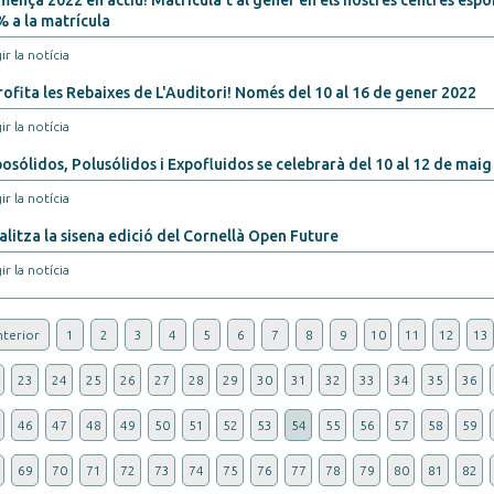
ença 2022 en actiu! Matricula’t al gener en els nostres centres esp
 a la matrícula
ir la notícia
ofita les Rebaixes de L'Auditori! Només del 10 al 16 de gener 2022
ir la notícia
osólidos, Polusólidos i Expofluidos se celebrarà del 10 al 12 de maig
ir la notícia
alitza la sisena edició del Cornellà Open Future
ir la notícia
terior
1
2
3
4
5
6
7
8
9
10
11
12
13
23
24
25
26
27
28
29
30
31
32
33
34
35
36
46
47
48
49
50
51
52
53
54
55
56
57
58
59
69
70
71
72
73
74
75
76
77
78
79
80
81
82