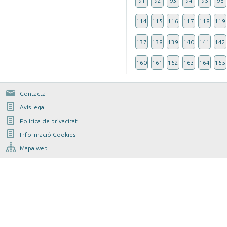
91
92
93
94
95
96
114
115
116
117
118
119
137
138
139
140
141
142
160
161
162
163
164
165
Contacta
Avís legal
Política de privacitat
Informació Cookies
Mapa web