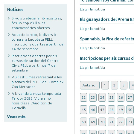
Yo también soy Carmen, com
Notícies
Llegir la notícia
Si vols treballar amb nosaltres,
Els guanyadors del Premi En
fes un cop d'ull a les
convocatòries obertes.
Llegir la notícia
Aquesta tardor, la diversió
Spannabis, la fira de referè
torna a la Ludoteca PELL:
inscripcions obertes a partir del
Llegir la notícia
14 de setembre
Inscripcions obertes per als
Inscripcions per als cursos 
cursos de tardor del Centre
Cívic PELL a partir del 7 de
Llegir la notícia
setembre
Viu l’estiu més refrescant a les
piscines del PELL i del Complex
Anterior
1
2
3
4
Can Mercader
A la venda la nova temporada
22
23
24
25
26
27
Tardor 2026: Vibra amb
nosaltres a L'Auditori de
Cornellà
45
46
47
48
49
50
Veure més
68
69
70
71
72
73