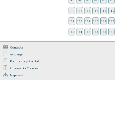
91
92
93
94
95
96
114
115
116
117
118
119
137
138
139
140
141
142
160
161
162
163
164
165
Contacta
Avís legal
Política de privacitat
Informació Cookies
Mapa web