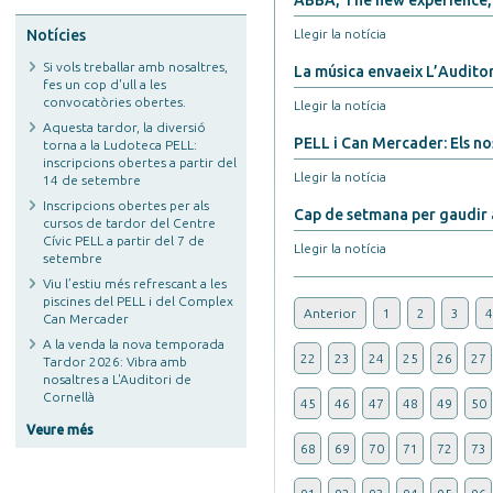
ABBA, The new experience, 
Notícies
Llegir la notícia
Si vols treballar amb nosaltres,
La música envaeix L’Auditori
fes un cop d'ull a les
convocatòries obertes.
Llegir la notícia
Aquesta tardor, la diversió
PELL i Can Mercader: Els nost
torna a la Ludoteca PELL:
inscripcions obertes a partir del
Llegir la notícia
14 de setembre
Inscripcions obertes per als
Cap de setmana per gaudir 
cursos de tardor del Centre
Cívic PELL a partir del 7 de
Llegir la notícia
setembre
Viu l’estiu més refrescant a les
piscines del PELL i del Complex
Anterior
1
2
3
4
Can Mercader
A la venda la nova temporada
22
23
24
25
26
27
Tardor 2026: Vibra amb
nosaltres a L'Auditori de
Cornellà
45
46
47
48
49
50
Veure més
68
69
70
71
72
73