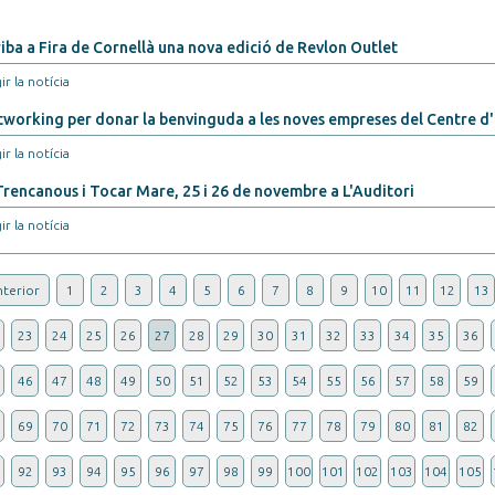
iba a Fira de Cornellà una nova edició de Revlon Outlet
ir la notícia
working per donar la benvinguda a les noves empreses del Centre d
ir la notícia
Trencanous i Tocar Mare, 25 i 26 de novembre a L'Auditori
ir la notícia
terior
1
2
3
4
5
6
7
8
9
10
11
12
13
23
24
25
26
27
28
29
30
31
32
33
34
35
36
46
47
48
49
50
51
52
53
54
55
56
57
58
59
69
70
71
72
73
74
75
76
77
78
79
80
81
82
92
93
94
95
96
97
98
99
100
101
102
103
104
105