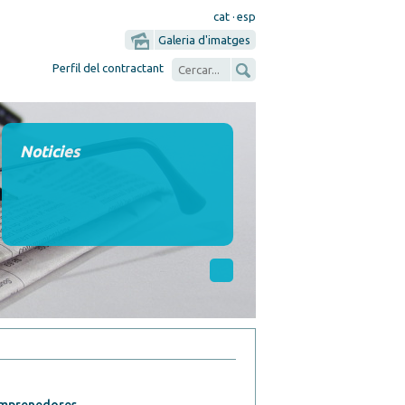
cat
·
esp
Galeria d'imatges
Perfil del contractant
Noticies