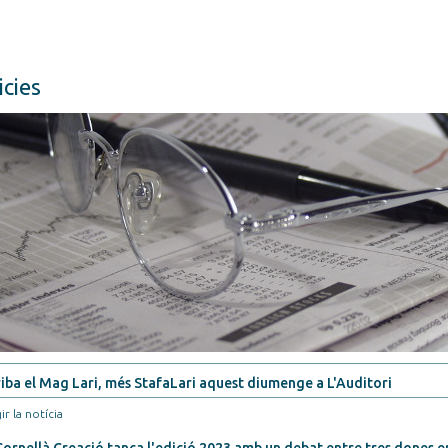
icies
iba el Mag Lari, més StafaLari aquest diumenge a L'Auditori
ir la notícia