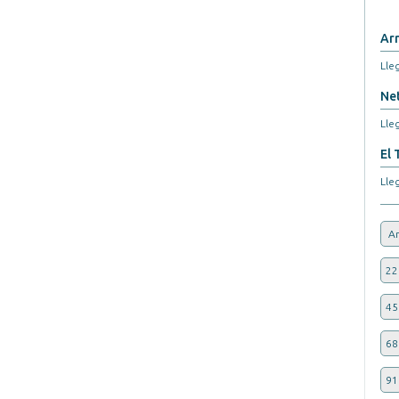
Arr
Lleg
Net
Lleg
El 
Lleg
An
22
45
68
91