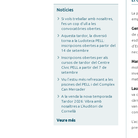
El 
Notícies
La 
Si vols treballar amb nosaltres,
emp
fes un cop d'ull a les
convocatòries obertes.
Ge
de 
Aquesta tardor, la diversió
esd
torna a la Ludoteca PELL:
inscripcions obertes a partir del
d’E
14 de setembre
nec
Inscripcions obertes per als
Mar
cursos de tardor del Centre
Cívic PELL a partir del 7 de
mob
setembre
inv
mat
Viu l’estiu més refrescant a les
piscines del PELL i del Complex
Lau
Can Mercader
va 
A la venda la nova temporada
càr
Tardor 2026: Vibra amb
nosaltres a L'Auditori de
van 
Cornellà
con
Veure més
L’a
pre