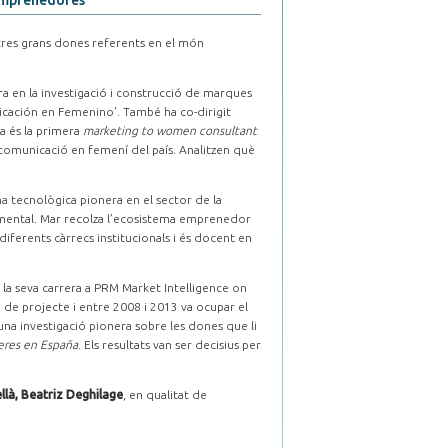
 emprenedores
tres grans dones referents en el món
a en la investigació i construcció de marques
icación en Femenino’. També ha co-dirigit
 és la primera
marketing to women consultant
comunicació en femení del país. Analitzen què
a tecnològica pionera en el sector de la
t mental. Mar recolza l’ecosistema emprenedor
diferents càrrecs institucionals i és docent en
e la seva carrera a PRM Market Intelligence on
de projecte i entre 2008 i 2013 va ocupar el
una investigació pionera sobre les dones que li
eres en España
. Els resultats van ser decisius per
llà, Beatriz Deghilage
, en qualitat de