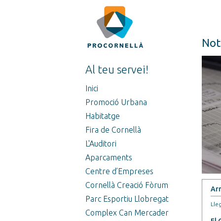
Not
Al teu servei!
Inici
Promoció Urbana
Habitatge
Fira de Cornellà
L'Auditori
Aparcaments
Centre d’Empreses
Cornellà Creació Fòrum
Arr
Parc Esportiu Llobregat
Lleg
Complex Can Mercader