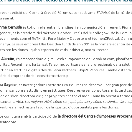
Cornellà Creació tanca l'edició 2023 amb un debat entre tres dones
present edició del Cornellà Creació Fòrum s’acomiada amb
El Debat
de la mà de 
resarial.
mma Cernuda
és tot un referent en branding i en comunicació en femení. Pioner
gènere, és la creadora del mètode ‘GenderFilter’ i del ‘Decálogo+1 de la Comun
eveniments com el ReTHINK, Foro Mujer y Deporte o el WomenZFestival. Gemma
spanya. La seva empresa Ellas Deciden fundada en 2001 és la primera agencia de 
essiten les dones i què n’esperen de cada indústria, marca i sector.
 Alarcón
, és emprenedora digital i està al capdavant de SocialCar.com, plataform
ilitat. Recentment ha llençat Terap.me, software per a professionals de la salu
ertint en startups digitals des de Lanai Partners i Ship2BVentures. També ostenta 
èria d’emprenedoria i ecosistema startup.
ra Sagnier
, és investigadora i activista Pro-Equitat i ha desenvolupat gran part d
començar com a estudiant en pràctiques. Després va ser consultora, més tard cap 
rec de sòcia-directora dirigint projectes per tot el món. Laura ha portat a terme 
canviar la vida:
Las mujeres HOY: cómo son, qué piensan y cómo se sienten las muj
vertir-se en activista a favor de la igualtat d’oportunitats per a les dones.
cte comptarà amb la participació de
la directora del Centre d’Empreses Procorne
sentadora.