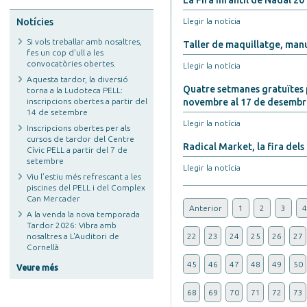
La Fira Infantil de Nadal 20
Notícies
Llegir la notícia
Si vols treballar amb nosaltres,
Taller de maquillatge, manual
fes un cop d'ull a les
convocatòries obertes.
Llegir la notícia
Aquesta tardor, la diversió
Quatre setmanes gratuïtes p
torna a la Ludoteca PELL:
inscripcions obertes a partir del
novembre al 17 de desembr
14 de setembre
Llegir la notícia
Inscripcions obertes per als
cursos de tardor del Centre
Radical Market, la fira del
Cívic PELL a partir del 7 de
setembre
Llegir la notícia
Viu l’estiu més refrescant a les
piscines del PELL i del Complex
Can Mercader
Anterior
1
2
3
4
A la venda la nova temporada
Tardor 2026: Vibra amb
nosaltres a L'Auditori de
22
23
24
25
26
27
Cornellà
45
46
47
48
49
50
Veure més
68
69
70
71
72
73