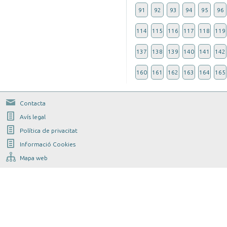
91
92
93
94
95
96
114
115
116
117
118
119
137
138
139
140
141
142
160
161
162
163
164
165
Contacta
Avís legal
Política de privacitat
Informació Cookies
Mapa web