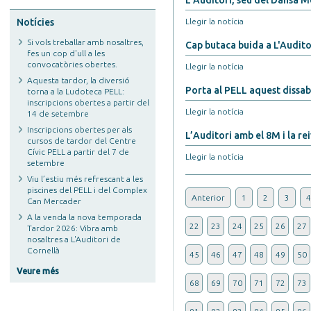
L’Auditori, seu del Dansa M
Notícies
Llegir la notícia
Si vols treballar amb nosaltres,
Cap butaca buida a L'Auditor
fes un cop d'ull a les
convocatòries obertes.
Llegir la notícia
Aquesta tardor, la diversió
Porta al PELL aquest dissa
torna a la Ludoteca PELL:
inscripcions obertes a partir del
Llegir la notícia
14 de setembre
Inscripcions obertes per als
L’Auditori amb el 8M i la rei
cursos de tardor del Centre
Cívic PELL a partir del 7 de
Llegir la notícia
setembre
Viu l’estiu més refrescant a les
piscines del PELL i del Complex
Anterior
1
2
3
4
Can Mercader
A la venda la nova temporada
22
23
24
25
26
27
Tardor 2026: Vibra amb
nosaltres a L'Auditori de
Cornellà
45
46
47
48
49
50
Veure més
68
69
70
71
72
73