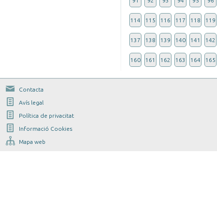
91
92
93
94
95
96
114
115
116
117
118
119
137
138
139
140
141
142
160
161
162
163
164
165
Contacta
Avís legal
Política de privacitat
Informació Cookies
Mapa web