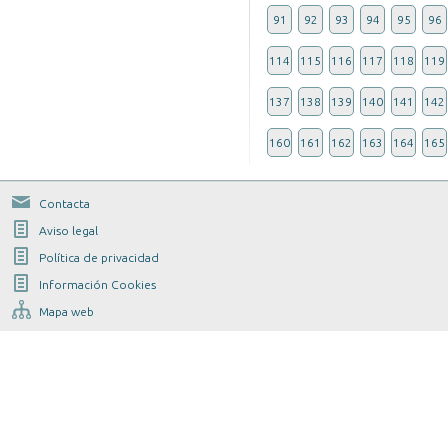
91
92
93
94
95
96
114
115
116
117
118
119
137
138
139
140
141
142
160
161
162
163
164
165
Contacta
Aviso legal
Política de privacidad
Información Cookies
Mapa web