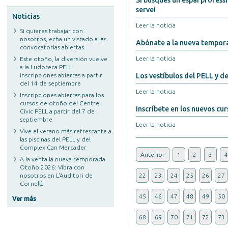
Si busques un espai professi
servei
Noticias
Leer la noticia
Si quieres trabajar con
nosotros, echa un vistado a las
Abónate a la nueva tempora
convocatorias abiertas.
Leer la noticia
Este otoño, la diversión vuelve
a la Ludoteca PELL:
inscripciones abiertas a partir
Los vestíbulos del PELL y d
del 14 de septiembre
Leer la noticia
Inscripciones abiertas para los
cursos de otoño del Centre
Inscríbete en los nuevos cu
Cívic PELL a partir del 7 de
septiembre
Leer la noticia
Vive el verano más refrescante a
las piscinas del PELL y del
Complex Can Mercader
Anterior
1
2
3
4
A la venta la nueva temporada
Otoño 2026: Vibra con
nosotros en L'Auditori de
22
23
24
25
26
27
Cornellà
45
46
47
48
49
50
Ver más
68
69
70
71
72
73