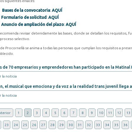
los siguientes enlaces:
Bases de la convocatoria
:
AQUÍ
Formulario de solicitud
:
AQUÍ
Anuncio de ampliación del plazo
:
AQUÍ
recomienda revisar detenidamente las bases, donde se detallan los requisitos, fu
 proceso selectivo.
de Procornellà se anima a todas las personas que cumplan los requisitos a prese
ablecido.
 de 70 empresarios y emprendedores han participado en la Matinal
 la noticia
n, el musical que emociona y da voz a la realidad trans juvenil llega 
 la noticia
terior
1
2
3
4
5
6
7
8
9
10
11
12
13
23
24
25
26
27
28
29
30
31
32
33
34
35
36