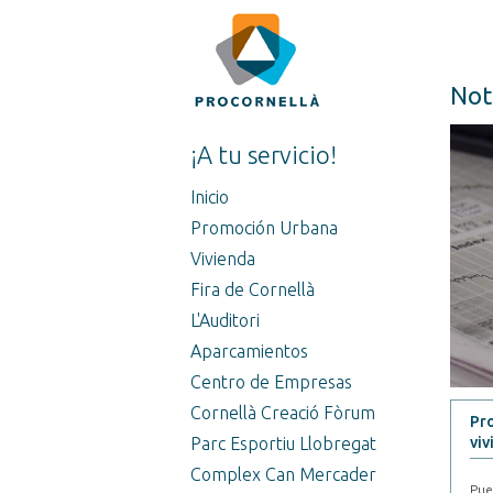
Not
¡A tu servicio!
Inicio
Promoción Urbana
Vivienda
Fira de Cornellà
L'Auditori
Aparcamientos
Centro de Empresas
Cornellà Creació Fòrum
Pro
Parc Esportiu Llobregat
viv
Complex Can Mercader
Pue