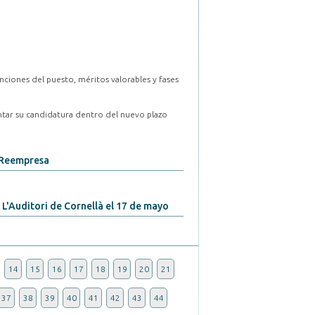
nciones del puesto, méritos valorables y fases
ntar su candidatura dentro del nuevo plazo
 Reempresa
a L'Auditori de Cornellà el 17 de mayo
14
15
16
17
18
19
20
21
37
38
39
40
41
42
43
44