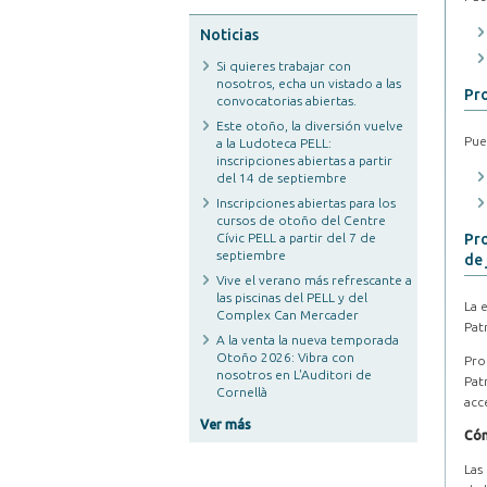
Noticias
Si quieres trabajar con
nosotros, echa un vistado a las
Pro
convocatorias abiertas.
Este otoño, la diversión vuelve
Pue
a la Ludoteca PELL:
inscripciones abiertas a partir
del 14 de septiembre
Inscripciones abiertas para los
cursos de otoño del Centre
Cívic PELL a partir del 7 de
Pro
septiembre
de 
Vive el verano más refrescante a
las piscinas del PELL y del
La 
Complex Can Mercader
Pat
A la venta la nueva temporada
Otoño 2026: Vibra con
Pro
nosotros en L'Auditori de
Pat
Cornellà
acc
Ver más
Cóm
Las