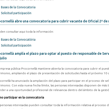
Bases de la Convocatoria
Solicitud participación
cornellà abre una convocatoria para cubrir vacante de Oficial 2ª d
den consultar aqui toda la información:
Bases de la Convocatória
Solicitud participación
cornellà amplía el plazo para optar al puesto de responsable de Serv
julio
empresa pública Procornellà mantiene abierta la convocatoria para cubrir el pues
rimonio, ampliando el plazo de presentación de solicitudes hasta el próximo 10 d
cornellà ha anunciado la ampliación del plazo para participar en el proceso de s
rimonio. Con esta nueva fecha límite, las personas interesadas disponen de más 
eder a una oportunidad profesional de relevancia dentro del ámbito de la gesti
o participar en la convocatoria
 personas interesadas pueden consultar toda la información relativa al proceso de