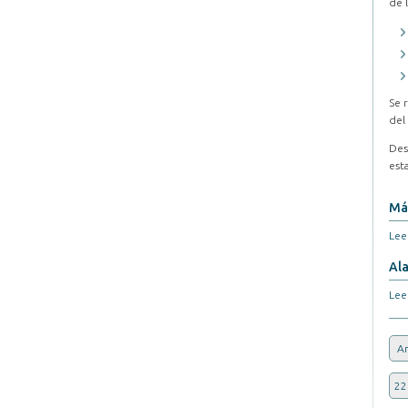
de 
Se 
del
Des
est
Más
Leer
Ala
Leer
An
22