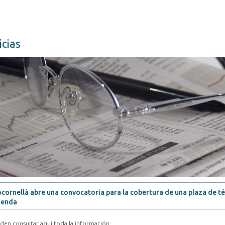
icias
cornellà abre una convocatoria para la cobertura de una plaza de té
ienda
den consultar aquí toda la información: