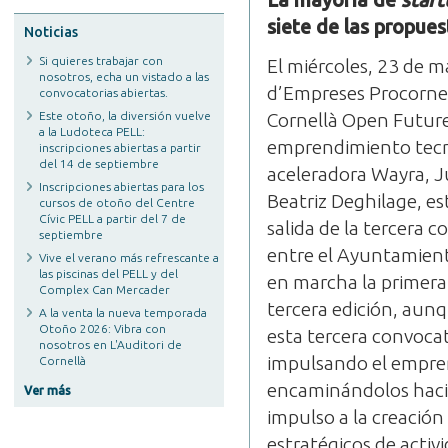
La mayoría de
start
siete de las propue
Noticias
Si quieres trabajar con
El miércoles, 23 de ma
nosotros, echa un vistado a las
d’Empreses Procornel
convocatorias abiertas.
Este otoño, la diversión vuelve
Cornellà Open Future_
a la Ludoteca PELL:
emprendimiento tecno
inscripciones abiertas a partir
del 14 de septiembre
aceleradora Wayra, Ju
Inscripciones abiertas para los
Beatriz Deghilage, es
cursos de otoño del Centre
Cívic PELL a partir del 7 de
salida de la tercera c
septiembre
entre el Ayuntamient
Vive el verano más refrescante a
las piscinas del PELL y del
en marcha la primera
Complex Can Mercader
tercera edición, aunq
A la venta la nueva temporada
Otoño 2026: Vibra con
esta tercera convoca
nosotros en L'Auditori de
impulsando el empren
Cornellà
encaminándolos haci
Ver más
impulso a la creación
estratégicos de activi