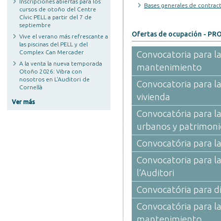
Inscripciones abiertas para los
Bases generales de contrac
cursos de otoño del Centre
Cívic PELL a partir del 7 de
septiembre
Ofertas de ocupación - P
Vive el verano más refrescante a
las piscinas del PELL y del
Complex Can Mercader
Convocatoria para la
A la venta la nueva temporada
mantenimiento
Otoño 2026: Vibra con
nosotros en L'Auditori de
Convocatoria para la
Cornellà
vivienda
Ver más
Convocatória para la
urbanos y patrimoni
Convocatória para la
Convocatoria para la
l’Auditori
Convocatória para di
Convocatória para la
mantenimiento